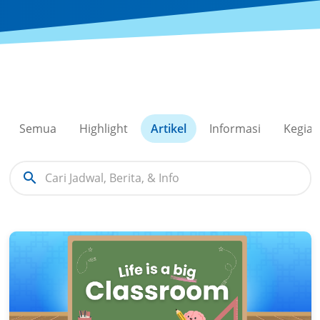
Semua
Highlight
Artikel
Informasi
Kegiat
search