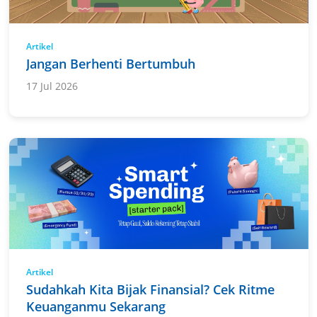
Artikel
Jangan Berhenti Bertumbuh
17 Jul 2026
Artikel
Sudahkah Kita Bijak Finansial? Cek Ritme
Keuanganmu Sekarang