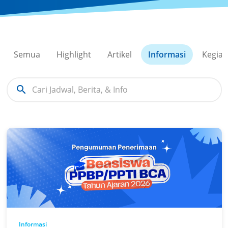
Semua
Highlight
Artikel
Informasi
Kegiat
search
Informasi
PENGUMUMAN PENERIMA BEASISWA