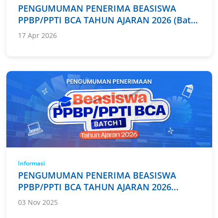
PPBP/PPTI BCA TAHUN AJARAN 2026 (Batch
1 dan 2)
17 Apr 2026
Informasi
PENGUMUMAN PENERIMA BEASISWA
PPBP/PPTI BCA TAHUN AJARAN 2026
(Pendaftaran Batch 1)
03 Nov 2025