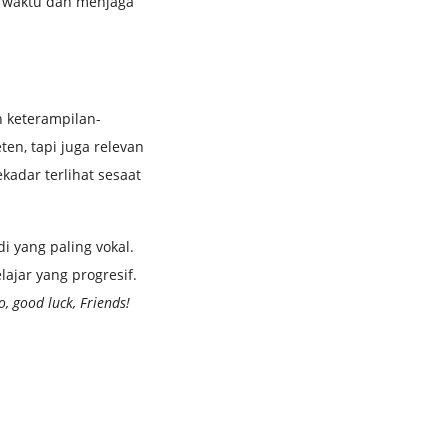
ai waktu dan menjaga
n keterampilan-
en, tapi juga relevan
adar terlihat sesaat
i yang paling vokal.
lajar yang progresif.
, good luck, Friends!