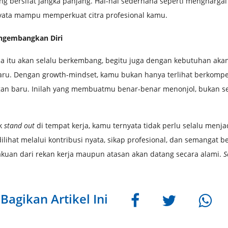
ang bersifat jangka panjang. Hal-hal sederhana seperti mengharg
yata mampu memperkuat citra profesional kamu.
engembangkan Diri
ja itu akan selalu berkembang, begitu juga dengan kebutuhan aka
aru. Dengan growth-mindset, kamu bukan hanya terlihat berkompet
an baru. Inilah yang membuatmu benar-benar menonjol, bukan sek
uk
stand out
di tempat kerja, kamu ternyata tidak perlu selalu menjad
ilihat melalui kontribusi nyata, sikap profesional, dan semangat be
kuan dari rekan kerja maupun atasan akan datang secara alami.
So
Bagikan Artikel Ini