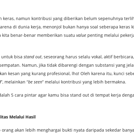
 keras, namun kontribusi yang diberikan belum sepenuhnya terliha
, karena di dunia kerja, menonjol bukan hanya soal seberapa keras k
 kita benar-benar memberikan suatu
value
penting melalui pekerj
 untuk bisa
stand out
, seseorang harus selalu vokal, aktif berbicara
sempatan. Namun, jika tidak dibarengi dengan substansi yang jelas
kan kesan yang kurang profesional, lho! Oleh karena itu, kunci se
d
”, melainkan “
be seen
” melalui kontribusi yang lebih bermakna.
dalah 5 cara pintar agar kamu bisa stand out di tempat kerja deng
tas Melalui Hasil
 orang akan lebih menghargai bukti nyata daripada sekedar banya