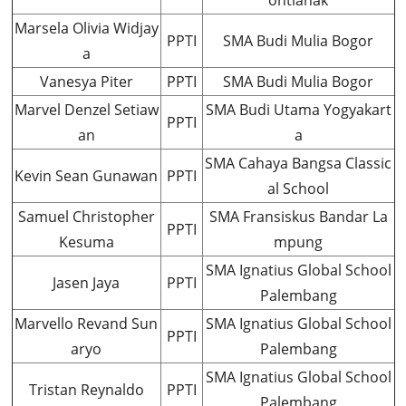
ontianak
Marsela Olivia Widjay
PPTI
SMA Budi Mulia Bogor
a
Vanesya Piter
PPTI
SMA Budi Mulia Bogor
Marvel Denzel Setiaw
SMA Budi Utama Yogyakart
PPTI
an
a
SMA Cahaya Bangsa Classic
Kevin Sean Gunawan
PPTI
al School
Samuel Christopher
SMA Fransiskus Bandar La
PPTI
Kesuma
mpung
SMA Ignatius Global School
Jasen Jaya
PPTI
Palembang
Marvello Revand Sun
SMA Ignatius Global School
PPTI
aryo
Palembang
SMA Ignatius Global School
Tristan Reynaldo
PPTI
Palembang