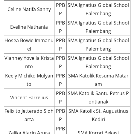
PPB
SMA Ignatius Global School
Celine Natifa Sanny
P
Palembang
PPB
SMA Ignatius Global School
Eveline Nathania
P
Palembang
Hosea Bowie Immanu
PPB
SMA Ignatius Global School
el
P
Palembang
Vianney Yovella Krista
PPB
SMA Ignatius Global School
nto
P
Palembang
Keely Michiko Mulyan
PPB
SMA Katolik Kesuma Matar
to
P
am
PPB
SMA Katolik Santu Petrus P
Vincent Farrelius
P
ontianak
Felixito Jetterado Sidh
PPB
SMA Katolik St. Augustinus
arta
P
Kediri
PPB
Zalika Afarin Azura
SMA Korpri Bekasi