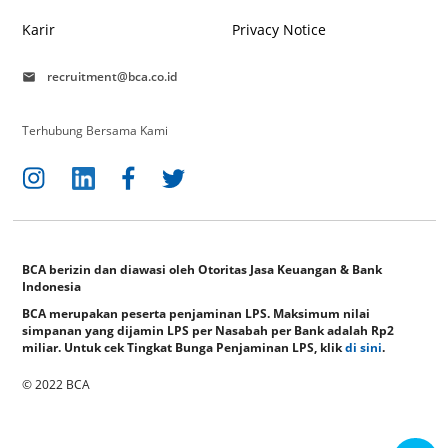
Karir
Privacy Notice
recruitment@bca.co.id
mail
Terhubung Bersama Kami
BCA berizin dan diawasi oleh Otoritas Jasa Keuangan & Bank
Indonesia
BCA merupakan peserta penjaminan LPS. Maksimum nilai
simpanan yang dijamin LPS per Nasabah per Bank adalah Rp2
miliar. Untuk cek Tingkat Bunga Penjaminan LPS, klik
di sini
.
© 2022 BCA