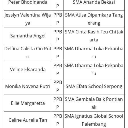
Peter Bhodinanda
SMA Ananda Bekasi
P
Jesslyn Valentina Wija
PPB
SMA Atisa Dipamkara Tang
ya
P
erang
PPB
SMA Cinta Kasih Tzu Chi Jak
Samantha Angel
P
arta
Delfina Calista Ciu Put
PPB
SMA Dharma Loka Pekanba
ri
P
ru
PPB
SMA Dharma Loka Pekanba
Veline Elsaranda
P
ru
PPB
Monika Novena Putri
SMA Efata School Serpong
P
PPB
SMA Gembala Baik Pontian
Ellie Margaretta
P
ak
PPB
SMA Ignatius Global School
Celine Aurelia Tan
P
Palembang