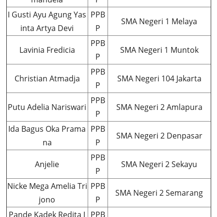
I Gusti Ayu Agung Yas
PPB
SMA Negeri 1 Melaya
inta Artya Devi
P
PPB
Lavinia Fredicia
SMA Negeri 1 Muntok
P
PPB
Christian Atmadja
SMA Negeri 104 Jakarta
P
PPB
Putu Adelia Nariswari
SMA Negeri 2 Amlapura
P
Ida Bagus Oka Prama
PPB
SMA Negeri 2 Denpasar
na
P
PPB
Anjelie
SMA Negeri 2 Sekayu
P
Nicke Mega Amelia Tri
PPB
SMA Negeri 2 Semarang
jono
P
Pande Kadek Redita J
PPB