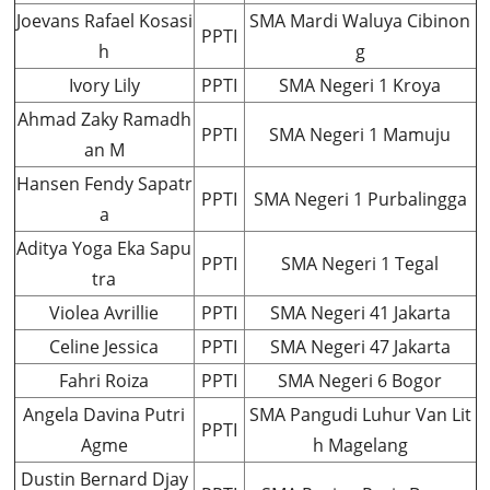
Joevans Rafael Kosasi
SMA Mardi Waluya Cibinon
PPTI
h
g
Ivory Lily
PPTI
SMA Negeri 1 Kroya
Ahmad Zaky Ramadh
PPTI
SMA Negeri 1 Mamuju
an M
Hansen Fendy Sapatr
PPTI
SMA Negeri 1 Purbalingga
a
Aditya Yoga Eka Sapu
PPTI
SMA Negeri 1 Tegal
tra
Violea Avrillie
PPTI
SMA Negeri 41 Jakarta
Celine Jessica
PPTI
SMA Negeri 47 Jakarta
Fahri Roiza
PPTI
SMA Negeri 6 Bogor
Angela Davina Putri
SMA Pangudi Luhur Van Lit
PPTI
Agme
h Magelang
Dustin Bernard Djay