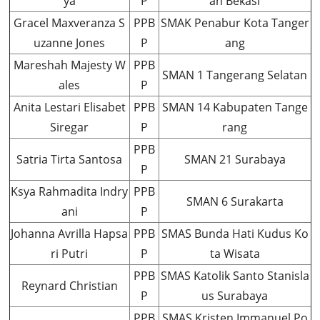
ya
P
ah Bekasi
Gracel Maxveranza S
PPB
SMAK Penabur Kota Tanger
uzanne Jones
P
ang
Mareshah Majesty W
PPB
SMAN 1 Tangerang Selatan
ales
P
Anita Lestari Elisabet
PPB
SMAN 14 Kabupaten Tange
Siregar
P
rang
PPB
Satria Tirta Santosa
SMAN 21 Surabaya
P
Ksya Rahmadita Indry
PPB
SMAN 6 Surakarta
ani
P
Johanna Avrilla Hapsa
PPB
SMAS Bunda Hati Kudus Ko
ri Putri
P
ta Wisata
PPB
SMAS Katolik Santo Stanisla
Reynard Christian
P
us Surabaya
PPB
SMAS Kristen Immanuel Po