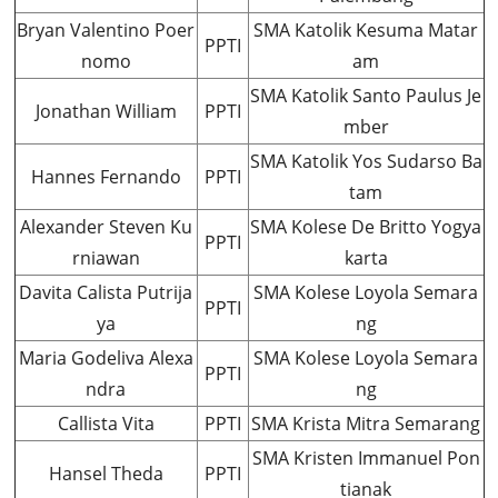
Bryan Valentino Poer
SMA Katolik Kesuma Matar
PPTI
nomo
am
SMA Katolik Santo Paulus Je
Jonathan William
PPTI
mber
SMA Katolik Yos Sudarso Ba
Hannes Fernando
PPTI
tam
Alexander Steven Ku
SMA Kolese De Britto Yogya
PPTI
rniawan
karta
Davita Calista Putrija
SMA Kolese Loyola Semara
PPTI
ya
ng
Maria Godeliva Alexa
SMA Kolese Loyola Semara
PPTI
ndra
ng
Callista Vita
PPTI
SMA Krista Mitra Semarang
SMA Kristen Immanuel Pon
Hansel Theda
PPTI
tianak