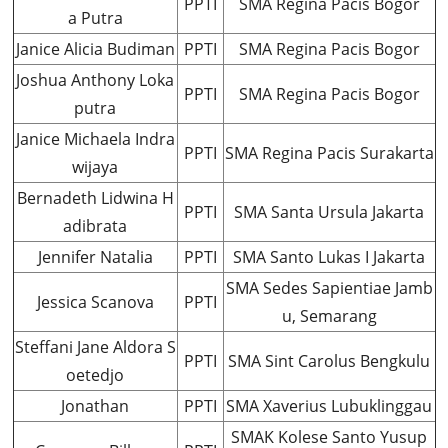
PPTI
SMA Regina Pacis Bogor
a Putra
Janice Alicia Budiman
PPTI
SMA Regina Pacis Bogor
Joshua Anthony Loka
PPTI
SMA Regina Pacis Bogor
putra
Janice Michaela Indra
PPTI
SMA Regina Pacis Surakarta
wijaya
Bernadeth Lidwina H
PPTI
SMA Santa Ursula Jakarta
adibrata
Jennifer Natalia
PPTI
SMA Santo Lukas I Jakarta
SMA Sedes Sapientiae Jamb
Jessica Scanova
PPTI
u, Semarang
Steffani Jane Aldora S
PPTI
SMA Sint Carolus Bengkulu
oetedjo
Jonathan
PPTI
SMA Xaverius Lubuklinggau
SMAK Kolese Santo Yusup