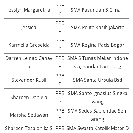
PPB
Jesslyn Margaretha
SMA Pasundan 3 Cimahi
P
PPB
Jessica
SMA Pelita Kasih Jakarta
P
PPB
Karmelia Greselda
SMA Regina Pacis Bogor
P
Darren Leinad Cahay
PPB
SMA S Tunas Mekar Indone
a
P
sia, Bandar Lampung
PPB
Stevander Rusli
SMA Santa Ursula Bsd
P
PPB
SMA Santo Ignasius Singka
Shareen Daniela
P
wang
PPB
SMA Sedes Sapientiae Sem
Marsha Setiawan
P
arang
Shareen Tesalonika S
PPB
SMA Swasta Katolik Mater D