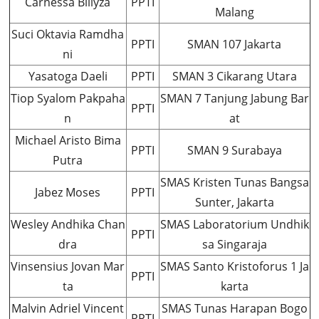
Carnessa Billyza
PPTI
Malang
Suci Oktavia Ramdha
PPTI
SMAN 107 Jakarta
ni
Yasatoga Daeli
PPTI
SMAN 3 Cikarang Utara
Tiop Syalom Pakpaha
SMAN 7 Tanjung Jabung Bar
PPTI
n
at
Michael Aristo Bima
PPTI
SMAN 9 Surabaya
Putra
SMAS Kristen Tunas Bangsa
Jabez Moses
PPTI
Sunter, Jakarta
Wesley Andhika Chan
SMAS Laboratorium Undhik
PPTI
dra
sa Singaraja
Vinsensius Jovan Mar
SMAS Santo Kristoforus 1 Ja
PPTI
ta
karta
Malvin Adriel Vincent
SMAS Tunas Harapan Bogo
PPTI