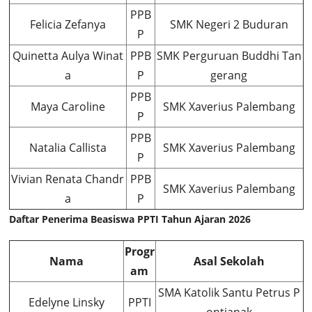
PPB
Felicia Zefanya
SMK Negeri 2 Buduran
P
Quinetta Aulya Winat
PPB
SMK Perguruan Buddhi Tan
a
P
gerang
PPB
Maya Caroline
SMK Xaverius Palembang
P
PPB
Natalia Callista
SMK Xaverius Palembang
P
Vivian Renata Chandr
PPB
SMK Xaverius Palembang
a
P
Daftar Penerima Beasiswa PPTI Tahun Ajaran 2026
Progr
Nama
Asal Sekolah
am
SMA Katolik Santu Petrus P
Edelyne Linsky
PPTI