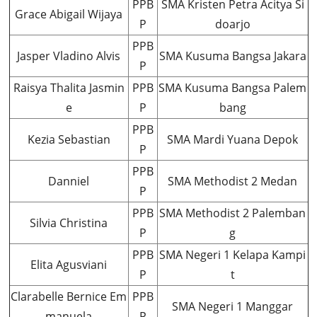
PPB
SMA Kristen Petra Acitya Si
Grace Abigail Wijaya
P
doarjo
PPB
Jasper Vladino Alvis
SMA Kusuma Bangsa Jakara
P
Raisya Thalita Jasmin
PPB
SMA Kusuma Bangsa Palem
e
P
bang
PPB
Kezia Sebastian
SMA Mardi Yuana Depok
P
PPB
Danniel
SMA Methodist 2 Medan
P
PPB
SMA Methodist 2 Palemban
Silvia Christina
P
g
PPB
SMA Negeri 1 Kelapa Kampi
Elita Agusviani
P
t
Clarabelle Bernice Em
PPB
SMA Negeri 1 Manggar
manuela
P