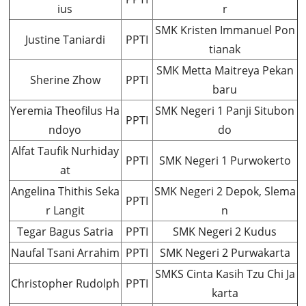
ius
r
SMK Kristen Immanuel Pon
Justine Taniardi
PPTI
tianak
SMK Metta Maitreya Pekan
Sherine Zhow
PPTI
baru
Yeremia Theofilus Ha
SMK Negeri 1 Panji Situbon
PPTI
ndoyo
do
Alfat Taufik Nurhiday
PPTI
SMK Negeri 1 Purwokerto
at
Angelina Thithis Seka
SMK Negeri 2 Depok, Slema
PPTI
r Langit
n
Tegar Bagus Satria
PPTI
SMK Negeri 2 Kudus
Naufal Tsani Arrahim
PPTI
SMK Negeri 2 Purwakarta
SMKS Cinta Kasih Tzu Chi Ja
Christopher Rudolph
PPTI
karta