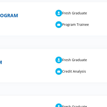
Fresh Graduate
PROGRAM
Program Trainee
Fresh Graduate
M
Credit Analysis
Fresh Graduate