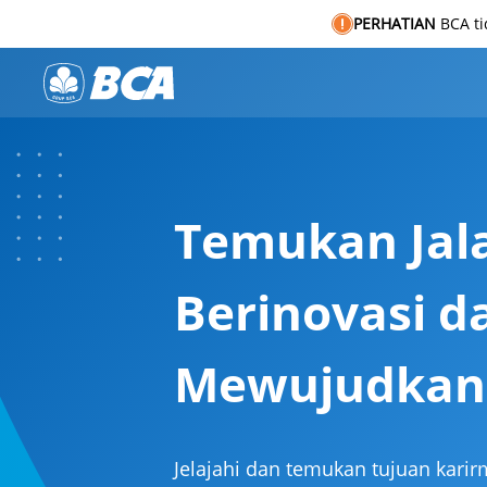
PERHATIAN
BCA t
Temukan Jal
Berinovasi d
Mewujudkan
Jelajahi dan temukan tujuan kar