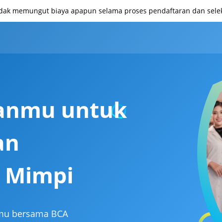
idak memungut biaya apapun selama proses pendaftaran dan seleks
anmu untuk
an
 Mimpi
irmu bersama BCA