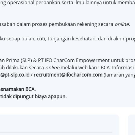
ang operasional perbankan serta ilmu lainnya untuk memb
asabah dalam proses pembukaan rekening secara
online
.
 setiap bulan, cuti, tunjangan kesehatan, dan di akhir p
an Prima (SLP) & PT IFO CharCom Empowerment untuk prose
ib dilakukan secara
online
melalui web karir BCA. Informasi
@pt-slp.co.id
/ r
ecruitment@ifocharcom.com
(lamaran yang
tasnamakan BCA.
tidak dipungut biaya apapun.