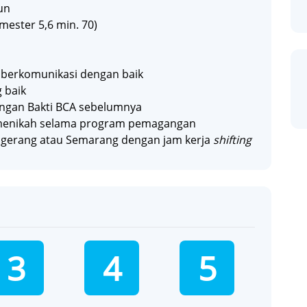
un
mester 5,6 min. 70)
pu berkomunikasi dengan baik
 baik
ngan Bakti BCA sebelumnya
 menikah selama program pemagangan
ngerang atau Semarang dengan jam kerja
shifting
3
4
5