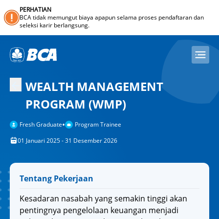
PERHATIAN
BCA tidak memungut biaya apapun selama proses pendaftaran dan
seleksi karir berlangsung.
WEALTH MANAGEMENT
PROGRAM (WMP)
•
Fresh Graduate
Program Trainee
01 Januari 2025 - 31 Desember 2026
Tentang Pekerjaan
Kesadaran nasabah yang semakin tinggi akan
pentingnya pengelolaan keuangan menjadi