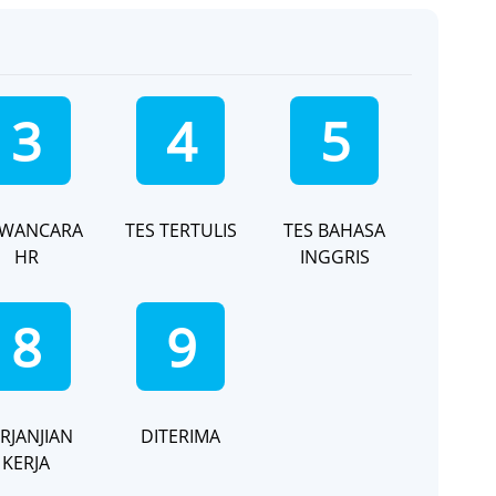
3
4
5
WANCARA
TES TERTULIS
TES BAHASA
HR
INGGRIS
8
9
RJANJIAN
DITERIMA
KERJA