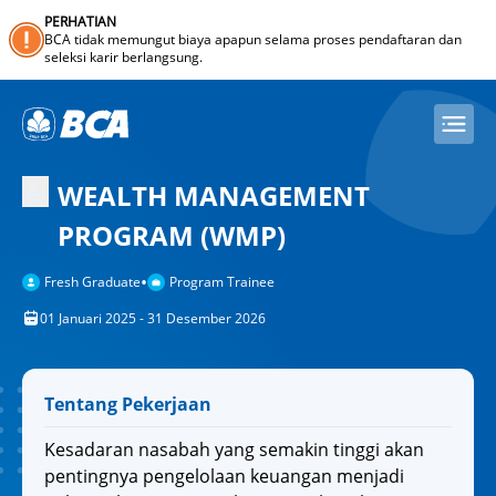
PERHATIAN
BCA tidak memungut biaya apapun selama proses pendaftaran dan
seleksi karir berlangsung.
WEALTH MANAGEMENT
PROGRAM (WMP)
•
Fresh Graduate
Program Trainee
01 Januari 2025 - 31 Desember 2026
Tentang Pekerjaan
Kesadaran nasabah yang semakin tinggi akan
pentingnya pengelolaan keuangan menjadi