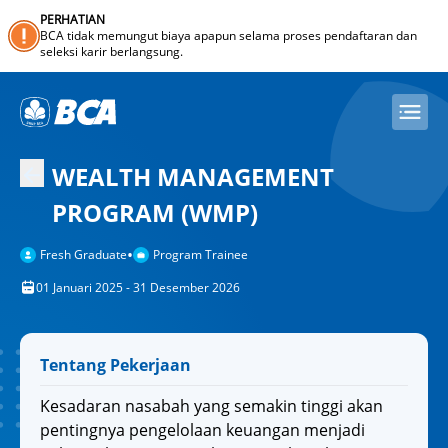
PERHATIAN
BCA tidak memungut biaya apapun selama proses pendaftaran dan
seleksi karir berlangsung.
WEALTH MANAGEMENT
PROGRAM (WMP)
•
Fresh Graduate
Program Trainee
01 Januari 2025 - 31 Desember 2026
Tentang Pekerjaan
Kesadaran nasabah yang semakin tinggi akan
pentingnya pengelolaan keuangan menjadi