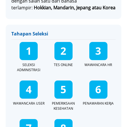
dengan salah satu dari bahasa
terlampir:
Hokkian, Mandarin, Jepang atau Korea
Tahapan Seleksi
1
2
3
SELEKSI
TES ONLINE
WAWANCARA HR
ADMINISTRASI
4
5
6
WAWANCARA USER
PEMERIKSAAN
PENAWARAN KERJA
KESEHATAN