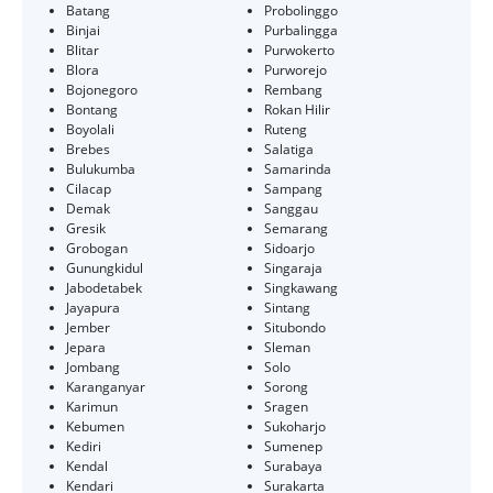
Batang
Probolinggo
Binjai
Purbalingga
Blitar
Purwokerto
Blora
Purworejo
Bojonegoro
Rembang
Bontang
Rokan Hilir
Boyolali
Ruteng
Brebes
Salatiga
Bulukumba
Samarinda
Cilacap
Sampang
Demak
Sanggau
Gresik
Semarang
Grobogan
Sidoarjo
Gunungkidul
Singaraja
Jabodetabek
Singkawang
Jayapura
Sintang
Jember
Situbondo
Jepara
Sleman
Jombang
Solo
Karanganyar
Sorong
Karimun
Sragen
Kebumen
Sukoharjo
Kediri
Sumenep
Kendal
Surabaya
Kendari
Surakarta