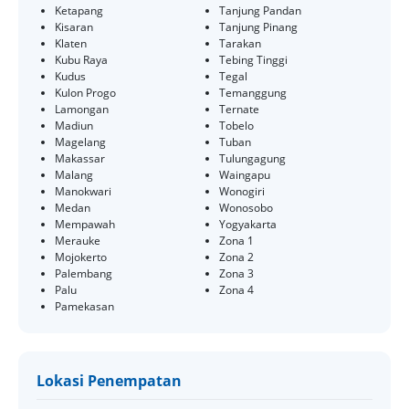
Ketapang
Tanjung Pandan
Kisaran
Tanjung Pinang
Klaten
Tarakan
Kubu Raya
Tebing Tinggi
Kudus
Tegal
Kulon Progo
Temanggung
Lamongan
Ternate
Madiun
Tobelo
Magelang
Tuban
Makassar
Tulungagung
Malang
Waingapu
Manokwari
Wonogiri
Medan
Wonosobo
Mempawah
Yogyakarta
Merauke
Zona 1
Mojokerto
Zona 2
Palembang
Zona 3
Palu
Zona 4
Pamekasan
Lokasi Penempatan