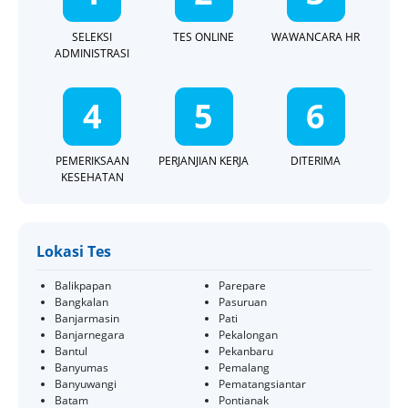
SELEKSI
TES ONLINE
WAWANCARA HR
ADMINISTRASI
4
5
6
PEMERIKSAAN
PERJANJIAN KERJA
DITERIMA
KESEHATAN
Lokasi Tes
Balikpapan
Parepare
Bangkalan
Pasuruan
Banjarmasin
Pati
Banjarnegara
Pekalongan
Bantul
Pekanbaru
Banyumas
Pemalang
Banyuwangi
Pematangsiantar
Batam
Pontianak