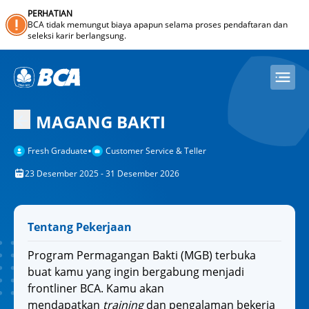
PERHATIAN
BCA tidak memungut biaya apapun selama proses pendaftaran dan
seleksi karir berlangsung.
MAGANG BAKTI
•
Fresh Graduate
Customer Service & Teller
23 Desember 2025 - 31 Desember 2026
Tentang Pekerjaan
Program Permagangan Bakti (MGB) terbuka
buat kamu yang ingin bergabung menjadi
frontliner BCA. Kamu akan
mendapatkan
training
dan pengalaman bekerja