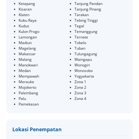
Ketapang
Tanjung Pandan
Kisaran
Tanjung Pinang
Klaten
Tarakan
Kubu Raya
Tebing Tinggi
Kudus
Tegal
Kulon Progo
Temanggung
Lamongan
Ternate
Madiun
Tobelo
Magelang
Tuban
Makassar
Tulungagung
Malang
Waingapu
Manokwari
Wonogiri
Medan
Wonosobo
Mempawah
Yogyakarta
Merauke
Zona 1
Mojokerto
Zona 2
Palembang
Zona 3
Palu
Zona 4
Pamekasan
Lokasi Penempatan