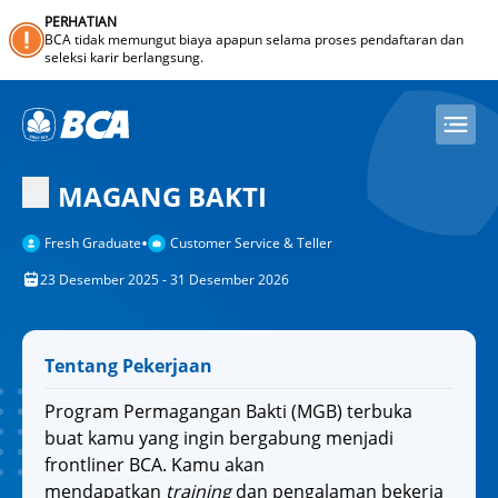
PERHATIAN
BCA tidak memungut biaya apapun selama proses pendaftaran dan
seleksi karir berlangsung.
MAGANG BAKTI
•
Fresh Graduate
Customer Service & Teller
23 Desember 2025 - 31 Desember 2026
Tentang Pekerjaan
Program Permagangan Bakti (MGB) terbuka
buat kamu yang ingin bergabung menjadi
frontliner BCA. Kamu akan
mendapatkan
training
dan pengalaman bekerja