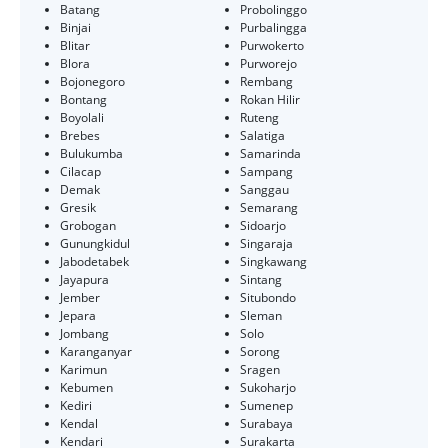
Batang
Probolinggo
Binjai
Purbalingga
Blitar
Purwokerto
Blora
Purworejo
Bojonegoro
Rembang
Bontang
Rokan Hilir
Boyolali
Ruteng
Brebes
Salatiga
Bulukumba
Samarinda
Cilacap
Sampang
Demak
Sanggau
Gresik
Semarang
Grobogan
Sidoarjo
Gunungkidul
Singaraja
Jabodetabek
Singkawang
Jayapura
Sintang
Jember
Situbondo
Jepara
Sleman
Jombang
Solo
Karanganyar
Sorong
Karimun
Sragen
Kebumen
Sukoharjo
Kediri
Sumenep
Kendal
Surabaya
Kendari
Surakarta