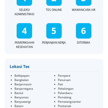
SELEKSI
TES ONLINE
WAWANCARA HR
ADMINISTRASI
4
5
6
PEMERIKSAAN
PERJANJIAN KERJA
DITERIMA
KESEHATAN
Lokasi Tes
Balikpapan
Parepare
Bangkalan
Pasuruan
Banjarmasin
Pati
Banjarnegara
Pekalongan
Bantul
Pekanbaru
Banyumas
Pemalang
Banyuwangi
Pematangsiantar
Batam
Pontianak