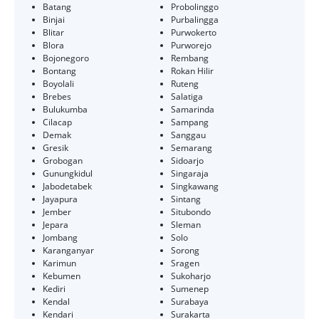
Batang
Probolinggo
Binjai
Purbalingga
Blitar
Purwokerto
Blora
Purworejo
Bojonegoro
Rembang
Bontang
Rokan Hilir
Boyolali
Ruteng
Brebes
Salatiga
Bulukumba
Samarinda
Cilacap
Sampang
Demak
Sanggau
Gresik
Semarang
Grobogan
Sidoarjo
Gunungkidul
Singaraja
Jabodetabek
Singkawang
Jayapura
Sintang
Jember
Situbondo
Jepara
Sleman
Jombang
Solo
Karanganyar
Sorong
Karimun
Sragen
Kebumen
Sukoharjo
Kediri
Sumenep
Kendal
Surabaya
Kendari
Surakarta