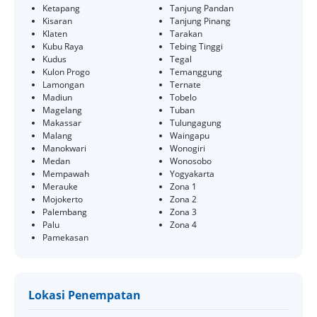
Ketapang
Tanjung Pandan
Kisaran
Tanjung Pinang
Klaten
Tarakan
Kubu Raya
Tebing Tinggi
Kudus
Tegal
Kulon Progo
Temanggung
Lamongan
Ternate
Madiun
Tobelo
Magelang
Tuban
Makassar
Tulungagung
Malang
Waingapu
Manokwari
Wonogiri
Medan
Wonosobo
Mempawah
Yogyakarta
Merauke
Zona 1
Mojokerto
Zona 2
Palembang
Zona 3
Palu
Zona 4
Pamekasan
Lokasi Penempatan