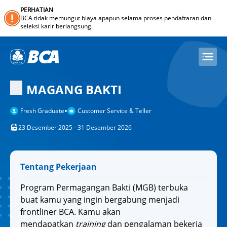
PERHATIAN
BCA tidak memungut biaya apapun selama proses pendaftaran dan
seleksi karir berlangsung.
MAGANG BAKTI
•
Fresh Graduate
Customer Service & Teller
23 Desember 2025 - 31 Desember 2026
Tentang Pekerjaan
Program Permagangan Bakti (MGB) terbuka
buat kamu yang ingin bergabung menjadi
frontliner BCA. Kamu akan
mendapatkan
training
dan pengalaman bekerja