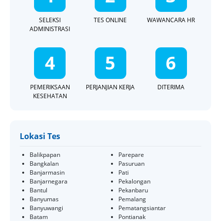
SELEKSI
TES ONLINE
WAWANCARA HR
ADMINISTRASI
4
5
6
PEMERIKSAAN
PERJANJIAN KERJA
DITERIMA
KESEHATAN
Lokasi Tes
Balikpapan
Parepare
Bangkalan
Pasuruan
Banjarmasin
Pati
Banjarnegara
Pekalongan
Bantul
Pekanbaru
Banyumas
Pemalang
Banyuwangi
Pematangsiantar
Batam
Pontianak