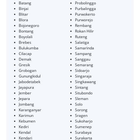
Batang
Probolinggo
Binjai
Purbalingga
Blitar
Purwokerto
Blora
Purworejo
Bojonegoro
Rembang
Bontang
Rokan Hilir
Boyolali
Ruteng
Brebes
Salatiga
Bulukumba
Samarinda
Cilacap
Sampang
Demak
Sanggau
Gresik
Semarang
Grobogan
Sidoarjo
Gunungkidul
Singaraja
Jabodetabek
Singkawang
Jayapura
Sintang
Jember
Situbondo
Jepara
Sleman
Jombang
Solo
Karanganyar
Sorong
Karimun
Sragen
Kebumen
Sukoharjo
Kediri
Sumenep
Kendal
Surabaya
Kendari
Surakarta