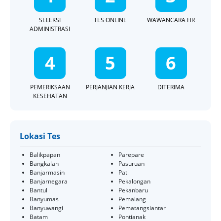
SELEKSI
TES ONLINE
WAWANCARA HR
ADMINISTRASI
4
5
6
PEMERIKSAAN
PERJANJIAN KERJA
DITERIMA
KESEHATAN
Lokasi Tes
Balikpapan
Parepare
Bangkalan
Pasuruan
Banjarmasin
Pati
Banjarnegara
Pekalongan
Bantul
Pekanbaru
Banyumas
Pemalang
Banyuwangi
Pematangsiantar
Batam
Pontianak