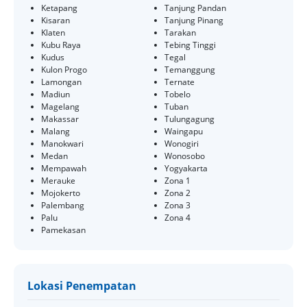
Ketapang
Tanjung Pandan
Kisaran
Tanjung Pinang
Klaten
Tarakan
Kubu Raya
Tebing Tinggi
Kudus
Tegal
Kulon Progo
Temanggung
Lamongan
Ternate
Madiun
Tobelo
Magelang
Tuban
Makassar
Tulungagung
Malang
Waingapu
Manokwari
Wonogiri
Medan
Wonosobo
Mempawah
Yogyakarta
Merauke
Zona 1
Mojokerto
Zona 2
Palembang
Zona 3
Palu
Zona 4
Pamekasan
Lokasi Penempatan