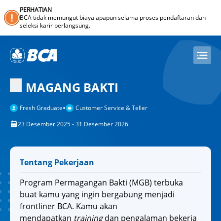
PERHATIAN
BCA tidak memungut biaya apapun selama proses pendaftaran dan
seleksi karir berlangsung.
MAGANG BAKTI
•
Fresh Graduate
Customer Service & Teller
23 Desember 2025 - 31 Desember 2026
Tentang Pekerjaan
Program Permagangan Bakti (MGB) terbuka
buat kamu yang ingin bergabung menjadi
frontliner BCA. Kamu akan
mendapatkan
training
dan pengalaman bekerja