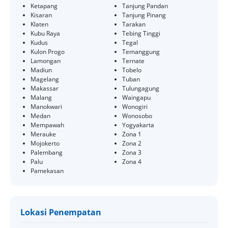
Ketapang
Tanjung Pandan
Kisaran
Tanjung Pinang
Klaten
Tarakan
Kubu Raya
Tebing Tinggi
Kudus
Tegal
Kulon Progo
Temanggung
Lamongan
Ternate
Madiun
Tobelo
Magelang
Tuban
Makassar
Tulungagung
Malang
Waingapu
Manokwari
Wonogiri
Medan
Wonosobo
Mempawah
Yogyakarta
Merauke
Zona 1
Mojokerto
Zona 2
Palembang
Zona 3
Palu
Zona 4
Pamekasan
Lokasi Penempatan