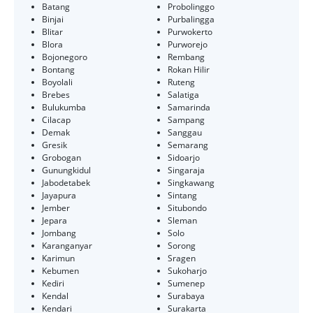
Batang
Probolinggo
Binjai
Purbalingga
Blitar
Purwokerto
Blora
Purworejo
Bojonegoro
Rembang
Bontang
Rokan Hilir
Boyolali
Ruteng
Brebes
Salatiga
Bulukumba
Samarinda
Cilacap
Sampang
Demak
Sanggau
Gresik
Semarang
Grobogan
Sidoarjo
Gunungkidul
Singaraja
Jabodetabek
Singkawang
Jayapura
Sintang
Jember
Situbondo
Jepara
Sleman
Jombang
Solo
Karanganyar
Sorong
Karimun
Sragen
Kebumen
Sukoharjo
Kediri
Sumenep
Kendal
Surabaya
Kendari
Surakarta