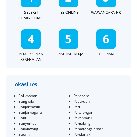
SELEKSI
TES ONLINE
WAWANCARA HR
ADMINISTRASI
4
5
6
PEMERIKSAAN
PERJANJIAN KERJA
DITERIMA
KESEHATAN
Lokasi Tes
Balikpapan
Parepare
Bangkalan
Pasuruan
Banjarmasin
Pati
Banjarnegara
Pekalongan
Bantul
Pekanbaru
Banyumas
Pemalang
Banyuwangi
Pematangsiantar
Batam
Pontianak