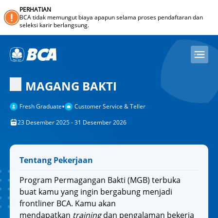
PERHATIAN
BCA tidak memungut biaya apapun selama proses pendaftaran dan
seleksi karir berlangsung.
MAGANG BAKTI
•
Fresh Graduate
Customer Service & Teller
23 Desember 2025 - 31 Desember 2026
Tentang Pekerjaan
Program Permagangan Bakti (MGB) terbuka
buat kamu yang ingin bergabung menjadi
frontliner BCA. Kamu akan
mendapatkan
training
dan pengalaman bekerja