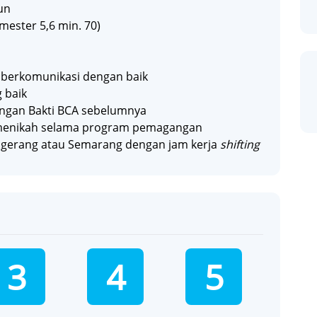
un
mester 5,6 min. 70)
pu berkomunikasi dengan baik
 baik
ngan Bakti BCA sebelumnya
 menikah selama program pemagangan
ngerang atau Semarang dengan jam kerja
shifting
3
4
5