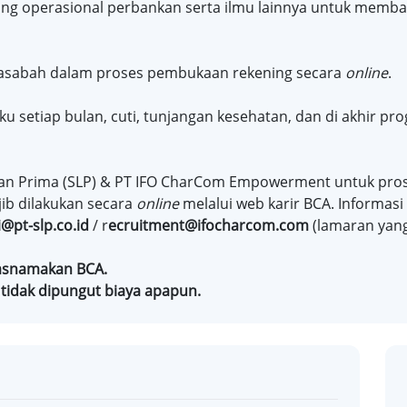
ang operasional perbankan serta ilmu lainnya untuk memb
asabah dalam proses pembukaan rekening secara
online
.
 setiap bulan, cuti, tunjangan kesehatan, dan di akhir p
an Prima (SLP) & PT IFO CharCom Empowerment untuk prose
ib dilakukan secara
online
melalui web karir BCA. Informasi
@pt-slp.co.id
/ r
ecruitment@ifocharcom.com
(lamaran yang
tasnamakan BCA.
tidak dipungut biaya apapun.